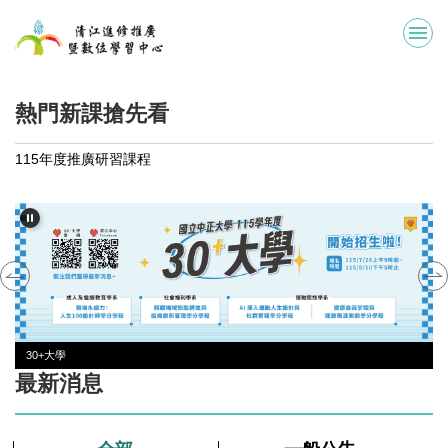
跳
到
主
要
內
熱門新課搶先看
容
區
115年度推廣研習課程
30+大學
最新消息