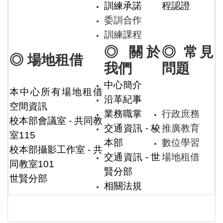
訓練承諾
程認證
委訓合作
訓練課程
◎ 關於
◎ 常見
◎ 場地租借
我們
問題
中心簡介
本中心所有場地租借
沿革紀事
空間資訊
業務職掌
行政庶務
校本部會議室 - 共同教
交通資訊 - 校
推廣教育
室115
本部
數位學習
校本部攝影工作室 - 共
交通資訊 - 世
場地租借
同教室101
賢分部
世賢分部
相關法規