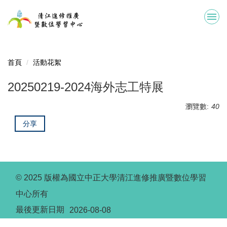
跳
到
主
要
內
容
首頁
活動花絮
區
20250219-2024海外志工特展
瀏覽數:
40
分享
© 2025 版權為國立中正大學清江進修推廣暨數位學習
中心所有
最後更新日期
2026-08-08