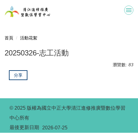
跳
到
主
要
內
容
首頁
活動花絮
區
20250326-志工活動
瀏覽數:
83
分享
© 2025 版權為國立中正大學清江進修推廣暨數位學習
中心所有
最後更新日期
2026-07-25