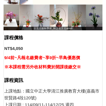
古流花藝秋季班_秋之花言花緣M8
課程價格
NT$4,050
9/4前~凡報名繳費者~享9折~早鳥優惠價
※本課程需另外收材料費於開課後繳交※
課程資訊
上課地點：國立中正大學清江推廣教育大樓(嘉義市
世賢路4段120號)
上課日期 : 114/09/11-114/12/25 週四