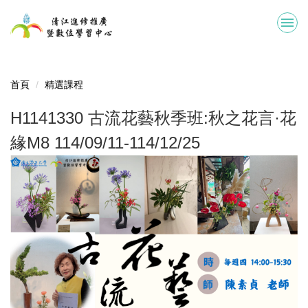
跳
到
主
要
內
容
首頁
精選課程
區
H1141330 古流花藝秋季班:秋之花言·花
緣M8 114/09/11-114/12/25