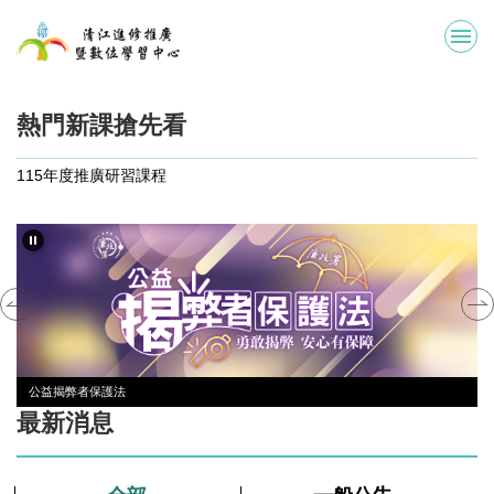
跳
到
主
要
內
熱門新課搶先看
容
區
115年度推廣研習課程
公益揭弊者保護法
最新消息